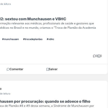
de leitura
#12: sextou com Munchausen e VBHC
formação relevante aos médicos, profissionais de saúde e gestores que
édicas no Brasil e no mundo, criamos o "Troca de Plantão da Academia
#munchausen
#trocadeplantao
#vbhc
0
0
Comentar
Salvar
o
de leitura
ausen por procuração: quando se adoece o filho
oca de Plantão #8 e #9 desta semana, a Síndrome de Munchausen por