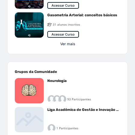
Acessar Curso
Gasometria Arterial: conceitos básicos
31 alunos inscritos
Acessar Curso
Ver mais
Grupos da Comunidade
Neurologia
93 Participantes
Liga Acadêmica de Gestão e Inovação Médica - LAGIM
1 Participantes