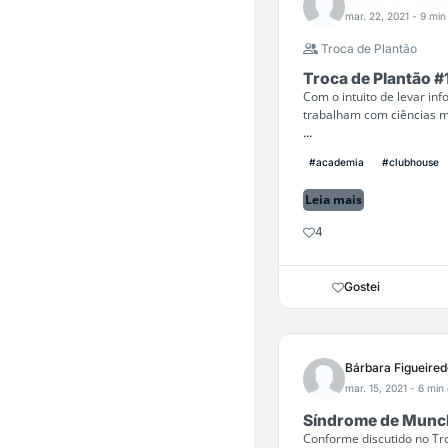
mar. 22, 2021
- 9 min 
Troca de Plantão
Troca de Plantão 
Com o intuito de levar in
trabalham com ciências m
...
#academia
#clubhouse
Leia mais
4
Gostei
Bárbara Figueired
mar. 15, 2021
- 6 min 
Síndrome de Munch
Conforme discutido no Tr