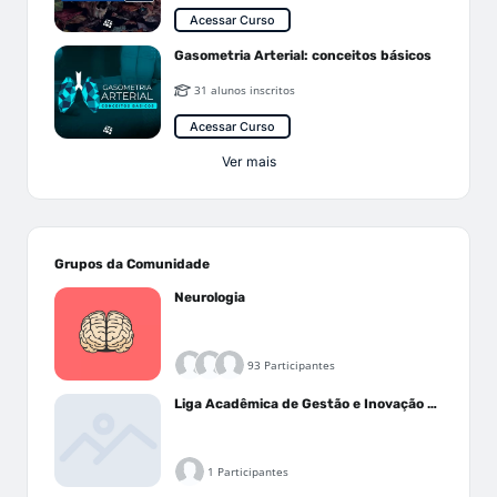
Acessar Curso
Gasometria Arterial: conceitos básicos
31 alunos inscritos
Acessar Curso
Ver mais
Grupos da Comunidade
Neurologia
93 Participantes
Liga Acadêmica de Gestão e Inovação Médica - LAGIM
1 Participantes