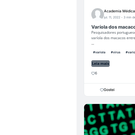
Academia Médica
jul. 11, 2022
- 3 min de
Varíola dos macaco
Pesquisadores portuguese
varíola dos macacos entr
...
#variola
#virus
#vari
Leia mais
6
Gostei