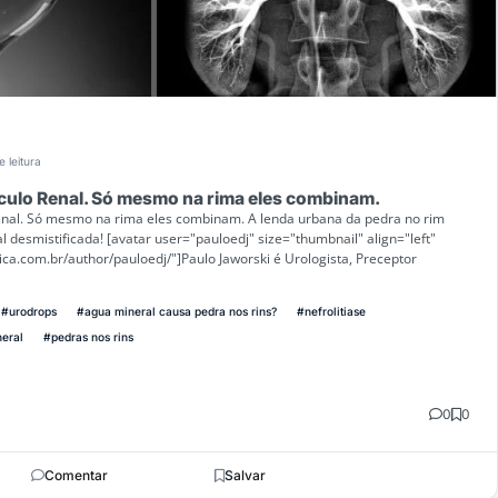
e leitura
culo Renal. Só mesmo na rima eles combinam.
enal. Só mesmo na rima eles combinam. A lenda urbana da pedra no rim
 desmistificada! [avatar user="pauloedj" size="thumbnail" align="left"
ca.com.br/author/pauloedj/"]Paulo Jaworski é Urologista, Preceptor
#urodrops
#agua mineral causa pedra nos rins?
#nefrolitiase
eral
#pedras nos rins
0
0
Comentar
Salvar