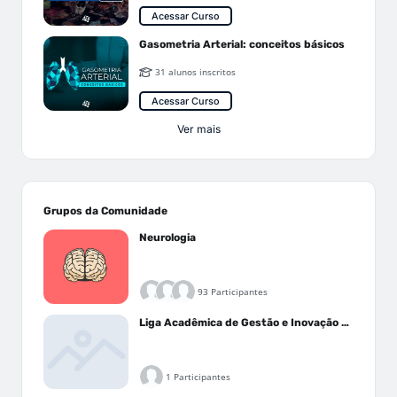
Acessar Curso
Gasometria Arterial: conceitos básicos
31 alunos inscritos
Acessar Curso
Ver mais
Grupos da Comunidade
Neurologia
93 Participantes
Liga Acadêmica de Gestão e Inovação Médica - LAGIM
1 Participantes