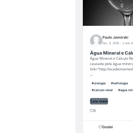
Paulo Jaworski
fev. 3, 2016
- 3 min d
Água Mineral e Cál
Água Mineral e Cálculo R
causada pela água mineral
link="http://academiamedi
...
#urologia
#nefrologia
#calculo renal
#agua min
Leia mais
0
Gostei