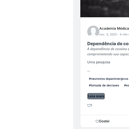
Academia Médica
nov. 3, 2023
- 4 min 
Dependência de co
A dependência de cocaína é
comprometendo sua capacid
Uma pesquisa
...
#neuronios dopaminergicos
#tomada de decisoes
#es
Leia mais
1
Gostei