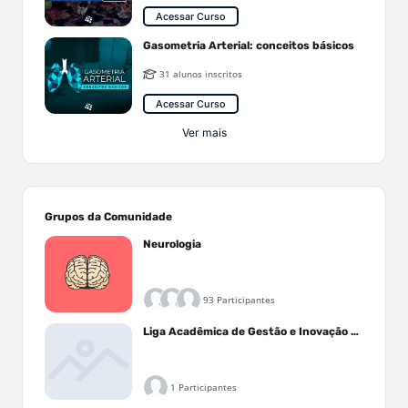
Acessar Curso
Gasometria Arterial: conceitos básicos
31 alunos inscritos
Acessar Curso
Ver mais
Grupos da Comunidade
Neurologia
93 Participantes
Liga Acadêmica de Gestão e Inovação Médica - LAGIM
1 Participantes