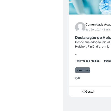
Comunidade Acad
out. 20, 2024
- 5 min 
Declaração de Hels
Desde sua adoção inicial
Helsinki, Finlândia, em ju
...
#formação médica
#étic
Leia mais
0
Gostei