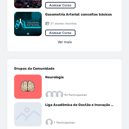
Acessar Curso
Gasometria Arterial: conceitos básicos
31 alunos inscritos
Acessar Curso
Ver mais
Grupos da Comunidade
Neurologia
93 Participantes
Liga Acadêmica de Gestão e Inovação Médica - LAGIM
1 Participantes