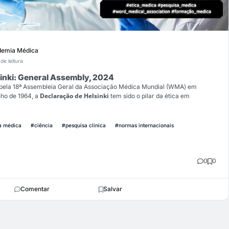
emia Médica
de leitura
inki: General Assembly, 2024
 pela 18ª Assembleia Geral da Associação Médica Mundial (WMA) em
Declaração de Helsinki
nho de 1964, a
tem sido o pilar da ética em
a médica
#ciência
#pesquisa clinica
#normas internacionais
0
0
Comentar
Salvar