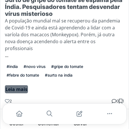
Índia. Pesquisadores tentam desvendar
vírus misterioso
A população mundial mal se recuperou da pandemia
de Covid-19 e ainda está aprendendo a lidar com a
varíola dos macacos (Monkeypox). Porém, já outra
nova doença acendendo o alerta entre os
profissionais
...
#india
#novo virus
#gripe do tomate
#febre do tomate
#surto na india
Leia mais
2
0
1
Gostei
Comentar
Salvar