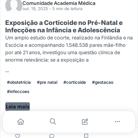
Comunidade Academia Médica
out. 19, 2025
- 5 min de leitura
Exposição a Corticoide no Pré-Natal e
Infecções na Infância e Adolescência
Um amplo estudo de coorte, realizado na Finlândia e na
Escócia e acompanhando 1.548.538 pares mãe-filho
por até 21 anos, investigou uma questão clínica de
enorme relevância: se a exposição a
...
#obstetrícia
#pre natal
#corticoide
#gestacao
#infeccoes
Leia mais
0
0
0