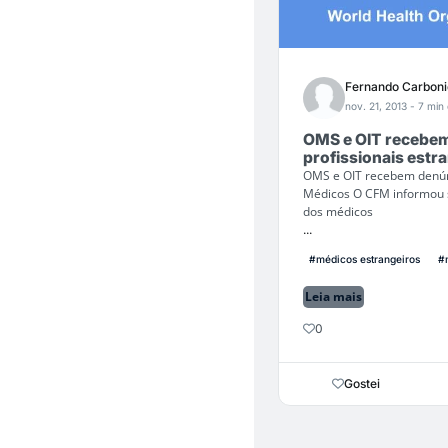
Fernando Carboni
nov. 21, 2013
- 7 min 
OMS e OIT recebem
profissionais estr
OMS e OIT recebem denúnc
Médicos O CFM informou s
dos médicos
...
#médicos estrangeiros
#
Leia mais
0
Gostei