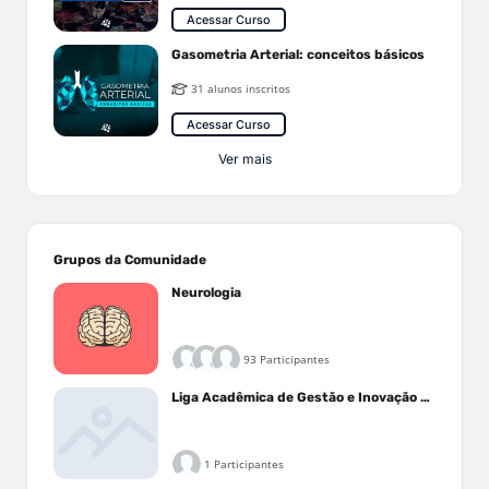
Acessar Curso
Gasometria Arterial: conceitos básicos
31 alunos inscritos
Acessar Curso
Ver mais
Grupos da Comunidade
Neurologia
93 Participantes
Liga Acadêmica de Gestão e Inovação Médica - LAGIM
1 Participantes