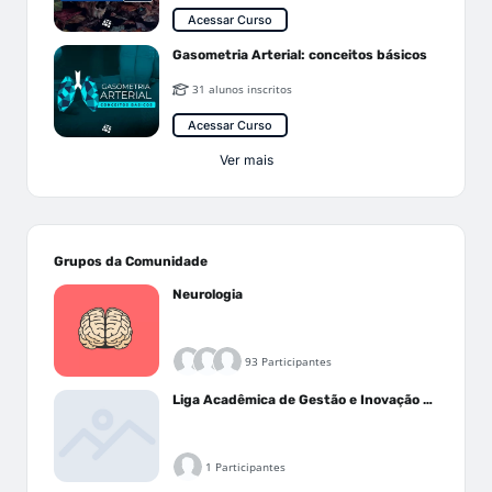
Acessar Curso
Gasometria Arterial: conceitos básicos
31 alunos inscritos
Acessar Curso
Ver mais
Grupos da Comunidade
Neurologia
93 Participantes
Liga Acadêmica de Gestão e Inovação Médica - LAGIM
1 Participantes