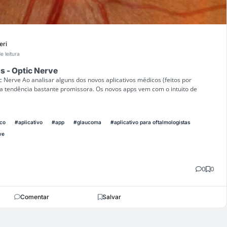
eri
e leitura
s - Optic Nerve
c Nerve Ao analisar alguns dos novos aplicativos médicos (feitos por
tendência bastante promissora. Os novos apps vem com o intuito de
co
#aplicativo
#app
#glaucoma
#aplicativo para oftalmologistas
ve
0
0
Comentar
Salvar