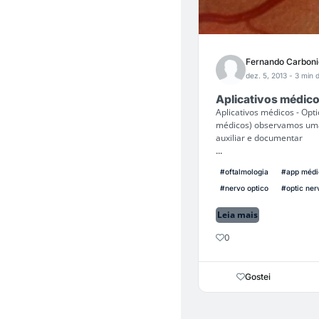
Fernando Carboni
dez. 5, 2013
- 3 min d
Aplicativos médico
Aplicativos médicos - Opti
médicos) observamos uma 
auxiliar e documentar
...
#oftalmologia
#app médi
#nervo optico
#optic ner
Leia mais
0
Gostei