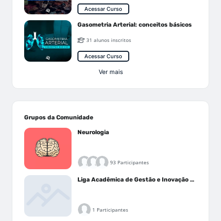
Acessar Curso
Gasometria Arterial: conceitos básicos
31 alunos inscritos
Acessar Curso
Ver mais
Grupos da Comunidade
Neurologia
93 Participantes
Liga Acadêmica de Gestão e Inovação Médica - LAGIM
1 Participantes