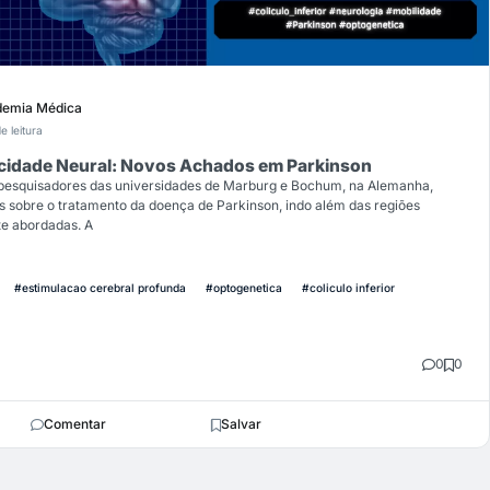
emia Médica
e leitura
ticidade Neural: Novos Achados em Parkinson
 pesquisadores das universidades de Marburg e Bochum, na Alemanha,
s sobre o tratamento da doença de Parkinson, indo além das regiões
te abordadas. A
#estimulacao cerebral profunda
#optogenetica
#coliculo inferior
0
0
Comentar
Salvar