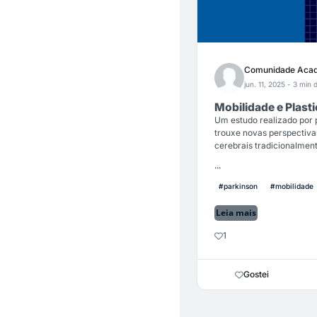
Comunidade Acad
jun. 11, 2025
- 3 min d
Mobilidade e Plas
Um estudo realizado por
trouxe novas perspectiva
cerebrais tradicionalmen
...
#parkinson
#mobilidade
Leia mais
1
Gostei