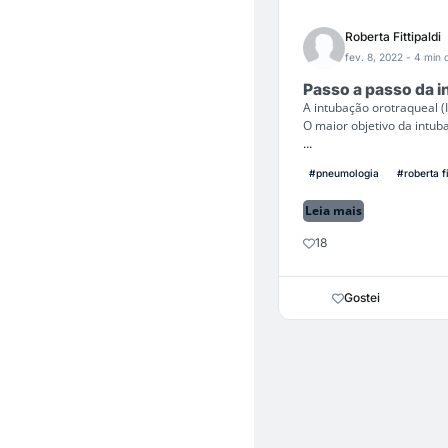
Roberta Fittipaldi
fev. 8, 2022
- 4 min d
Passo a passo da i
A intubação orotraqueal 
O maior objetivo da intub
...
#pneumologia
#roberta fi
Leia mais
18
Gostei