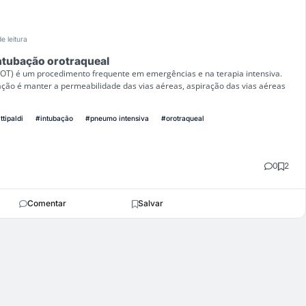
e leitura
ntubação orotraqueal
(IOT) é um procedimento frequente em emergências e na terapia intensiva.
ação é manter a permeabilidade das vias aéreas, aspiração das vias aéreas
ttipaldi
#intubação
#pneumo intensiva
#orotraqueal
0
2
Comentar
Salvar