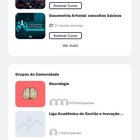
Acessar Curso
Gasometria Arterial: conceitos básicos
31 alunos inscritos
Acessar Curso
Ver mais
Grupos da Comunidade
Neurologia
93 Participantes
Liga Acadêmica de Gestão e Inovação Médica - LAGIM
1 Participantes