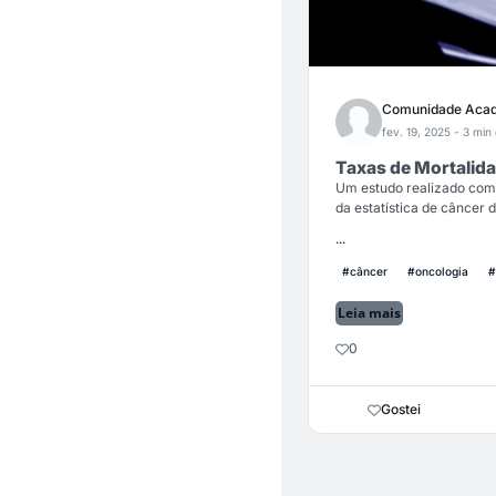
Comunidade Acad
fev. 19, 2025
- 3 min 
Taxas de Mortalid
Um estudo realizado com
da estatística de câncer
...
#câncer
#oncologia
#
Leia mais
0
Gostei