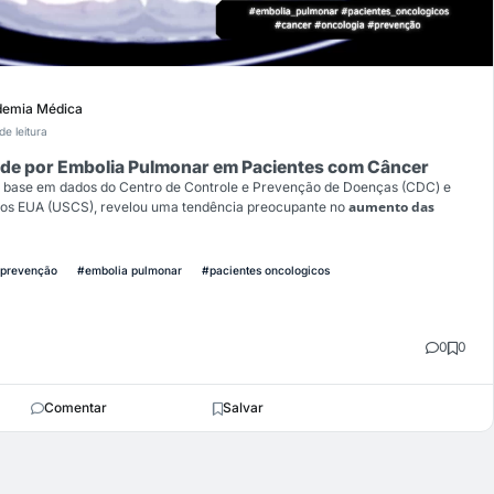
emia Médica
de leitura
ade por Embolia Pulmonar em Pacientes com Câncer
 base em dados do Centro de Controle e Prevenção de Doenças (CDC) e
aumento das
 dos EUA (USCS), revelou uma tendência preocupante no
prevenção
#embolia pulmonar
#pacientes oncologicos
0
0
Comentar
Salvar