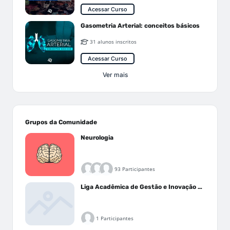
Acessar Curso
Gasometria Arterial: conceitos básicos
31 alunos inscritos
Acessar Curso
Ver mais
Grupos da Comunidade
Neurologia
93 Participantes
Liga Acadêmica de Gestão e Inovação Médica - LAGIM
1 Participantes