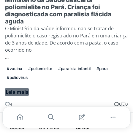
poliomielite no Pará. Criança foi
diagnosticada com paralisia flácida
aguda
O Ministério da Saúde informou não se tratar de
poliomielite o caso registrado no Pará em uma criança
de 3 anos de idade. De acordo com a pasta, o caso
ocorrido no
...
#vacina
#poliomielite
#paralisia infantil
#para
#poliovirus
Leia mais
4
0
0
Gostei
Comentar
Salvar