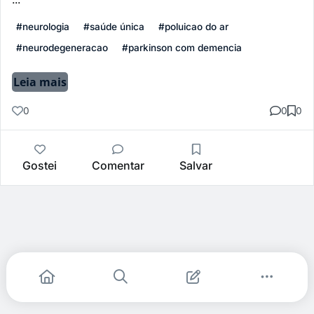
#neurologia
#saúde única
#poluicao do ar
#neurodegeneracao
#parkinson com demencia
Leia mais
0
0
0
Gostei
Comentar
Salvar