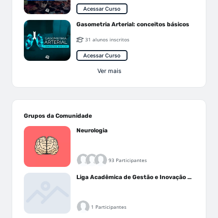
Acessar Curso
Gasometria Arterial: conceitos básicos
31 alunos inscritos
Acessar Curso
Ver mais
Grupos da Comunidade
Neurologia
93 Participantes
Liga Acadêmica de Gestão e Inovação Médica - LAGIM
1 Participantes