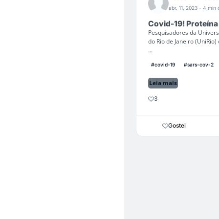
abr. 11, 2023
- 4 min d
Covid-19! Proteín
Pesquisadores da Universi
do Rio de Janeiro (UniRio
...
#covid-19
#sars-cov-2
Leia mais
3
Gostei