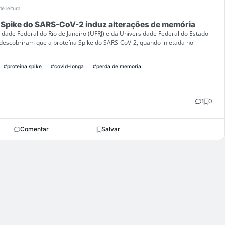
e leitura
a Spike do SARS-CoV-2 induz alterações de memória
dade Federal do Rio de Janeiro (UFRJ) e da Universidade Federal do Estado
) descobriram que a proteína Spike do SARS-CoV-2, quando injetada no
#proteina spike
#covid-longa
#perda de memoria
1
0
Comentar
Salvar