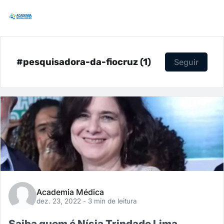
#pesquisadora-da-fiocruz (1)
Seguir
Academia Médica
dez. 23, 2022
- 3 min de leitura
Saiba quem é Nísia Trindade Lima,