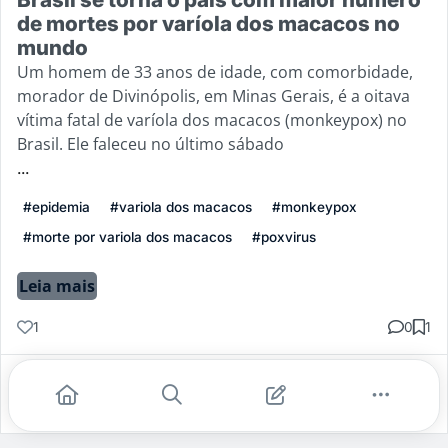
de mortes por varíola dos macacos no
mundo
Um homem de 33 anos de idade, com comorbidade,
morador de Divinópolis, em Minas Gerais, é a oitava
vítima fatal de varíola dos macacos (monkeypox) no
Brasil. Ele faleceu no último sábado
...
#epidemia
#variola dos macacos
#monkeypox
#morte por variola dos macacos
#poxvirus
Leia mais
1
0
1
Gostei
Comentar
Salvar