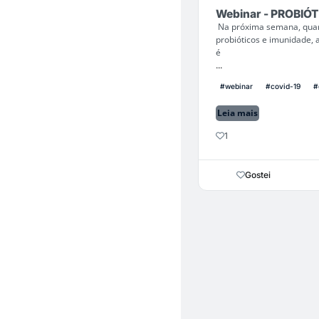
Webinar - PROBIÓT
Na próxima semana, quart
probióticos e imunidade, 
é
...
#webinar
#covid-19
#
Leia mais
1
Gostei