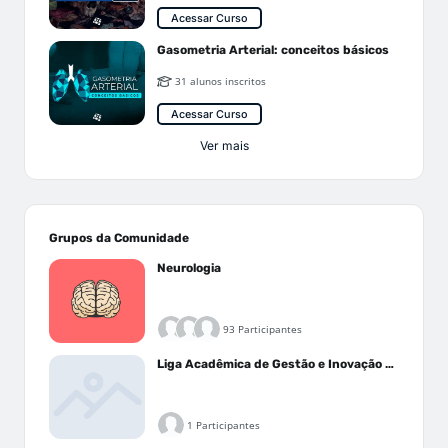
Acessar Curso
Gasometria Arterial: conceitos básicos
31 alunos inscritos
Acessar Curso
Ver mais
Grupos da Comunidade
Neurologia
93 Participantes
Liga Acadêmica de Gestão e Inovação Médica - LAGIM
1 Participantes