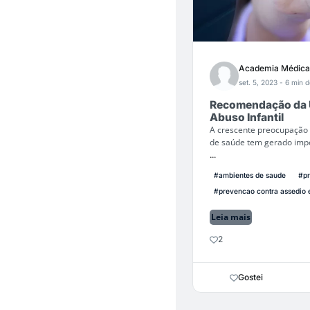
Academia Médica
set. 5, 2023
- 6 min d
Recomendação da U
Abuso Infantil
A crescente preocupação 
de saúde tem gerado impo
...
#ambientes de saude
#pr
#prevencao contra assedio e
Leia mais
2
Gostei