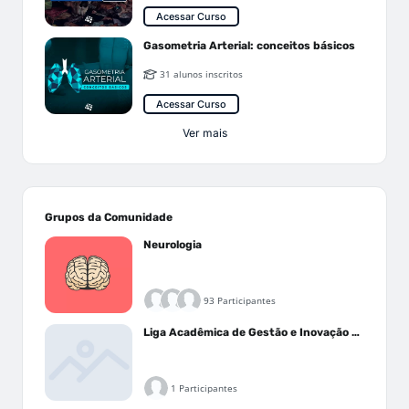
Acessar Curso
Gasometria Arterial: conceitos básicos
31 alunos inscritos
Acessar Curso
Ver mais
Grupos da Comunidade
Neurologia
93 Participantes
Liga Acadêmica de Gestão e Inovação Médica - LAGIM
1 Participantes