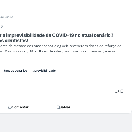
de leitura
19
r a imprevisibilidade da COVID-19 no atual cenário?
s cientistas!
cerca de metade dos americanos elegíveis receberam doses de reforço da
rus. Mesmo assim, 80 milhões de infecções foram confirmadas ( e esse
#novos cenarios
#previsibilidade
0
1
Comentar
Salvar