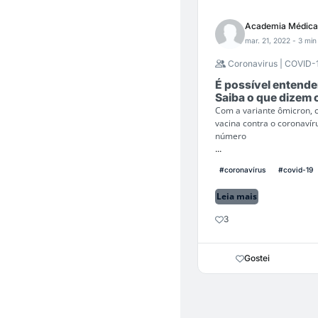
Academia Médica
mar. 21, 2022
- 3 min 
Coronavirus | COVID-
É possível entende
Saiba o que dizem o
Com a variante ômicron, 
vacina contra o coronaví
número
...
#coronavírus
#covid-19
Leia mais
3
Gostei