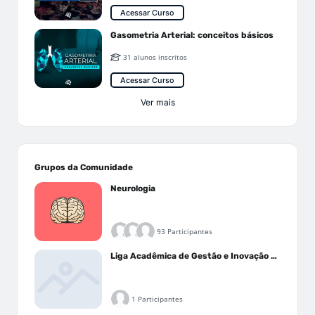
Acessar Curso
Gasometria Arterial: conceitos básicos
31 alunos inscritos
Acessar Curso
Ver mais
Grupos da Comunidade
Neurologia
93 Participantes
Liga Acadêmica de Gestão e Inovação Médica - LAGIM
1 Participantes