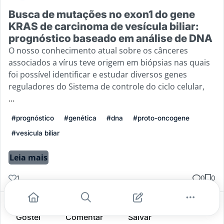
Busca de mutações no exon1 do gene
KRAS de carcinoma de vesícula biliar:
prognóstico baseado em análise de DNA
O nosso conhecimento atual sobre os cânceres
associados a vírus teve origem em biópsias nas quais
foi possível identificar e estudar diversos genes
reguladores do Sistema de controle do ciclo celular,
...
#prognóstico
#genética
#dna
#proto-oncogene
#vesicula biliar
Leia mais
1
0
0
Gostei
Comentar
Salvar