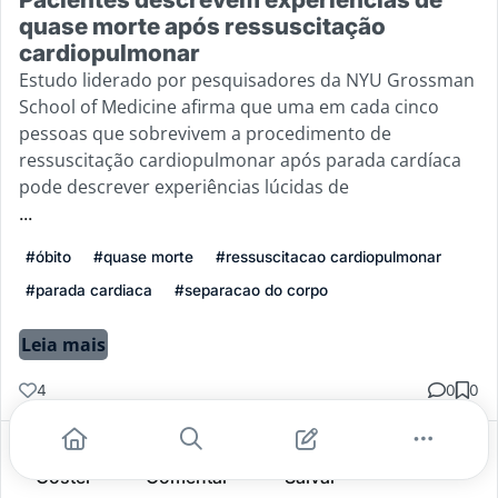
quase morte após ressuscitação
cardiopulmonar
Estudo liderado por pesquisadores da NYU Grossman
School of Medicine afirma que uma em cada cinco
pessoas que sobrevivem a procedimento de
ressuscitação cardiopulmonar após parada cardíaca
pode descrever experiências lúcidas de
...
#óbito
#quase morte
#ressuscitacao cardiopulmonar
#parada cardiaca
#separacao do corpo
Leia mais
4
0
0
Gostei
Comentar
Salvar