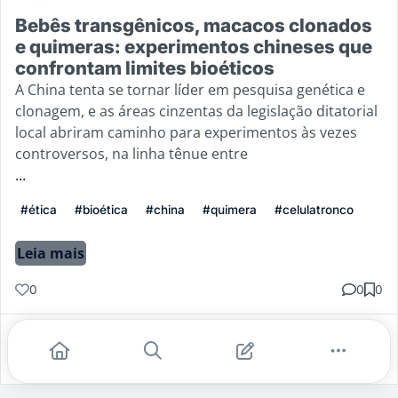
Bebês transgênicos, macacos clonados
e quimeras: experimentos chineses que
confrontam limites bioéticos
A China tenta se tornar líder em pesquisa genética e
clonagem, e as áreas cinzentas da legislação ditatorial
local abriram caminho para experimentos às vezes
controversos, na linha tênue entre
...
#ética
#bioética
#china
#quimera
#celulatronco
Leia mais
0
0
0
Gostei
Comentar
Salvar