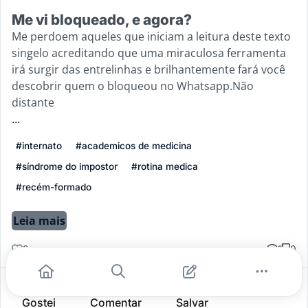
Me vi bloqueado, e agora?
Me perdoem aqueles que iniciam a leitura deste texto
singelo acreditando que uma miraculosa ferramenta
irá surgir das entrelinhas e brilhantemente fará você
descobrir quem o bloqueou no Whatsapp.Não
distante
...
#internato
#academicos de medicina
#síndrome do impostor
#rotina medica
#recém-formado
Leia mais
9
1
0
Gostei
Comentar
Salvar