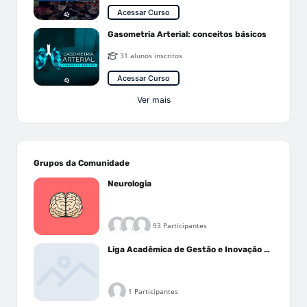
Acessar Curso
Gasometria Arterial: conceitos básicos
31 alunos inscritos
Acessar Curso
Ver mais
Grupos da Comunidade
Neurologia
93 Participantes
Liga Acadêmica de Gestão e Inovação Médica - LAGIM
1 Participantes