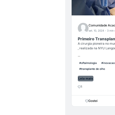
Comunidade Acad
set. 10, 2024
- 3 min 
Primeiro Transplan
A cirurgia pioneira no mu
, realizada na NYU Lang
...
#oftalmologia
#inovacao 
#transplante de olho
Leia mais
1
Gostei