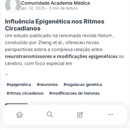
Comunidade Academia Médica
jan. 12, 2025
- 3 min de leitura
Influência Epigenética nos Ritmos
Circadianos
Nature
Um estudo publicado na renomada revista
,
conduzido por Zheng et al., ofereceu novas
perspectivas sobre a complexa relação entre
neurotransmissores e modificações epigenéticas
no
cérebro, com foco especial em
...
#epigenética
#neuronios
#regulacao genetica
#ritmos circadianos
#modificacoes de histonas
Leia mais
0
0
0