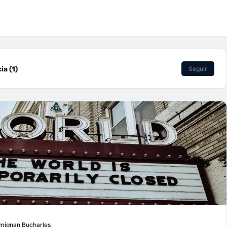
ia (1)
Seguir
umignan Bucharles