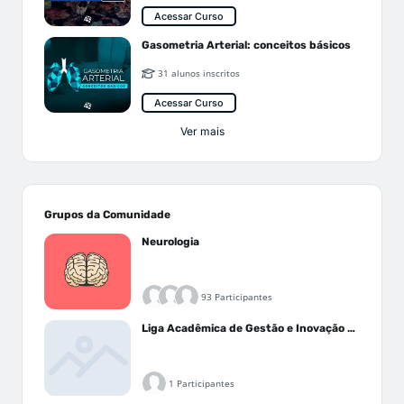
Acessar Curso
Gasometria Arterial: conceitos básicos
31 alunos inscritos
Acessar Curso
Ver mais
Grupos da Comunidade
Neurologia
93 Participantes
Liga Acadêmica de Gestão e Inovação Médica - LAGIM
1 Participantes