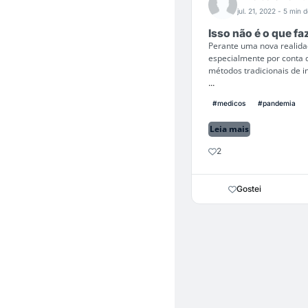
jul. 21, 2022
- 5 min d
Isso não é o que f
Perante uma nova realida
especialmente por conta d
métodos tradicionais de in
...
#medicos
#pandemia
Leia mais
2
Gostei