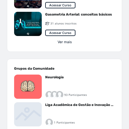
Acessar Curso
Gasometria Arterial: conceitos básicos
31 alunos inscritos
Acessar Curso
Ver mais
Grupos da Comunidade
Neurologia
93 Participantes
Liga Acadêmica de Gestão e Inovação Médica - LAGIM
1 Participantes