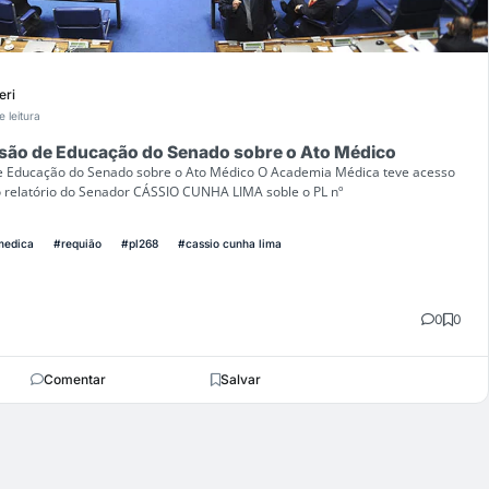
eri
e leitura
ssão de Educação do Senado sobre o Ato Médico
e Educação do Senado sobre o Ato Médico O Academia Médica teve acesso
o relatório do Senador CÁSSIO CUNHA LIMA soble o PL nº
medica
#requião
#pl268
#cassio cunha lima
0
0
Comentar
Salvar