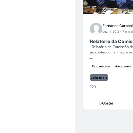
Fernando Carboni
dez. 1, 2012
- 7 min d
Relatório da Comi
Relatório da Comissão d
ao conteúdo na íntegra a
...
#ato médico
#academia
Leia mais
0
Gostei