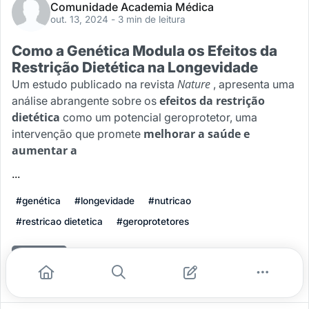
Comunidade Academia Médica
out. 13, 2024
- 3 min de leitura
Como a Genética Modula os Efeitos da
Restrição Dietética na Longevidade
Nature
Um estudo publicado na revista
, apresenta uma
efeitos da restrição
análise abrangente sobre os
dietética
como um potencial geroprotetor, uma
melhorar a saúde e
intervenção que promete
aumentar a
...
#genética
#longevidade
#nutricao
#restricao dietetica
#geroprotetores
Leia mais
0
0
0