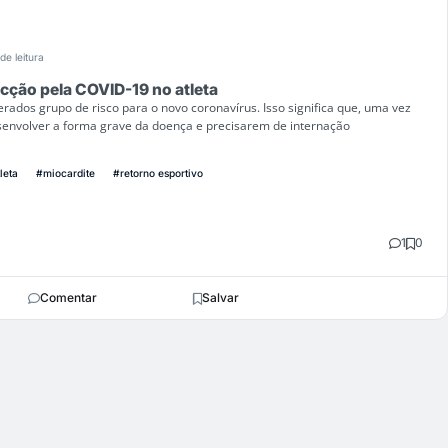
de leitura
ecção pela COVID-19 no atleta
erados grupo de risco para o novo coronavírus. Isso significa que, uma vez
senvolver a forma grave da doença e precisarem de internação
leta
#miocardite
#retorno esportivo
1
0
Comentar
Salvar