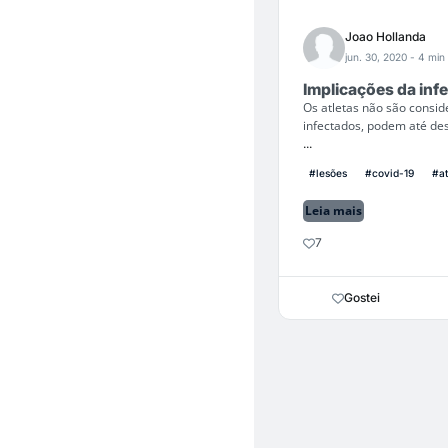
Joao Hollanda
jun. 30, 2020
- 4 min 
Implicações da inf
Os atletas não são consid
infectados, podem até de
...
#lesões
#covid-19
#at
Leia mais
7
Gostei