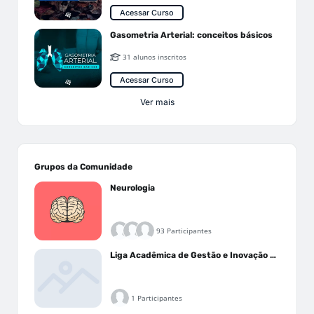
Acessar Curso
Gasometria Arterial: conceitos básicos
31 alunos inscritos
Acessar Curso
Ver mais
Grupos da Comunidade
Neurologia
93 Participantes
Liga Acadêmica de Gestão e Inovação Médica - LAGIM
1 Participantes