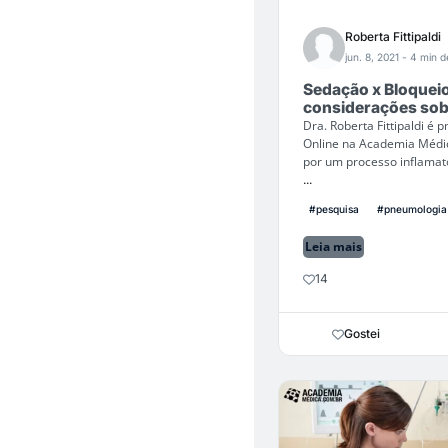
Roberta Fittipaldi
jun. 8, 2021
- 4 min de
Sedação x Bloquei
considerações sob
Dra. Roberta Fittipaldi é
Online na Academia Médic
por um processo inflamató
...
#pesquisa
#pneumologia
Leia mais
14
Gostei