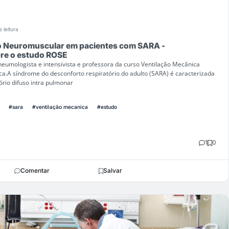
 leitura
o Neuromuscular em pacientes com SARA -
re o estudo ROSE
 pneumologista e intensivista e professora da curso Ventilação Mecânica
a.A síndrome do desconforto respiratório do adulto (SARA) é caracterizada
rio difuso intra pulmonar
#sara
#ventilação mecanica
#estudo
1
0
Comentar
Salvar