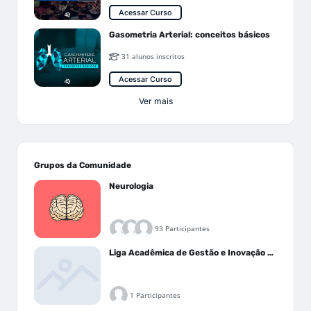
Acessar Curso
Gasometria Arterial: conceitos básicos
31 alunos inscritos
Acessar Curso
Ver mais
Grupos da Comunidade
Neurologia
93 Participantes
Liga Acadêmica de Gestão e Inovação Médica - LAGIM
1 Participantes