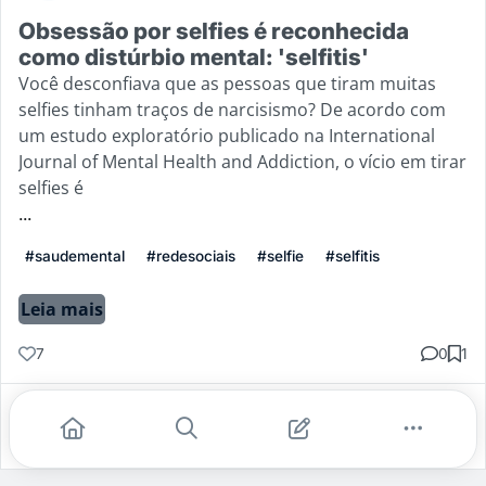
Obsessão por selfies é reconhecida
como distúrbio mental: 'selfitis'
Você desconfiava que as pessoas que tiram muitas
selfies tinham traços de narcisismo? De acordo com
um estudo exploratório publicado na International
Journal of Mental Health and Addiction, o vício em tirar
selfies é
...
#saudemental
#redesociais
#selfie
#selfitis
Leia mais
7
0
1
Gostei
Comentar
Salvar