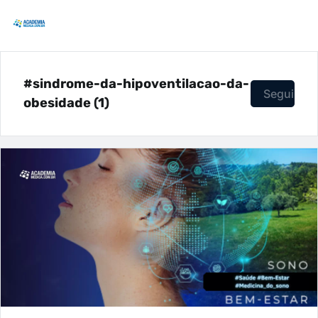
#sindrome-da-hipoventilacao-da-
Seguir
obesidade (1)