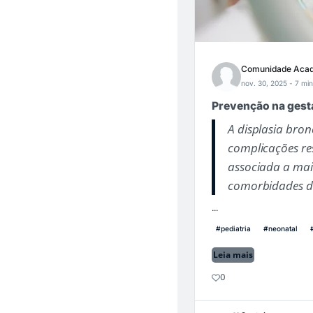
Comunidade Acad
nov. 30, 2025
- 7 min
Prevenção na gest
A displasia bro
complicações re
associada a mai
comorbidades de
...
#pediatria
#neonatal
Leia mais
0