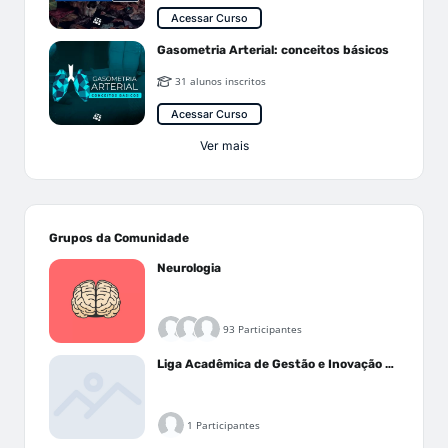
Acessar Curso
Gasometria Arterial: conceitos básicos
31 alunos inscritos
Acessar Curso
Ver mais
Grupos da Comunidade
Neurologia
93 Participantes
Liga Acadêmica de Gestão e Inovação Médica - LAGIM
1 Participantes