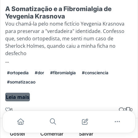
A Somatização e a Fibromialgia de
Yevgenia Krasnova
Vou chamá-la pelo nome fictício Yevgenia Krasnova
para preservar a "verdadeira" identidade. Confesso
que, sendo ortopedista, me senti num caso de
Sherlock Holmes, quando caiu a minha ficha no
desfecho
...
#ortopedia
#dor
#fibromialgia
#consciencia
#somatizacao
Leia mais
6
2
0
Gostei
Comentar
Salvar