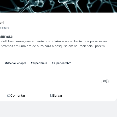
eri
 leitura
iência
dolf Tanzi enxergam a mente nos próximos anos. Tente incorporar esses
 Entramos em uma era de ouro para a pesquisa em neurociência, porém
a
#deepak chopra
#super brain
#super cérebro
0
0
Comentar
Salvar