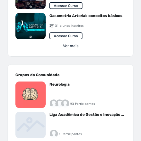
Acessar Curso
Gasometria Arterial: conceitos básicos
31 alunos inscritos
Acessar Curso
Ver mais
Grupos da Comunidade
Neurologia
93 Participantes
Liga Acadêmica de Gestão e Inovação Médica - LAGIM
1 Participantes