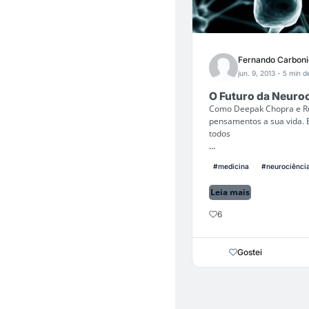
Fernando Carboni
jun. 9, 2013
- 5 min de
O Futuro da Neuroc
Como Deepak Chopra e Ru
pensamentos a sua vida.
todos
...
#medicina
#neurociênci
Leia mais
6
Gostei