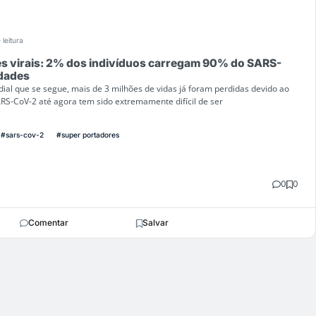
 leitura
s virais: 2% dos indivíduos carregam 90% do SARS-
dades
al que se segue, mais de 3 milhões de vidas já foram perdidas devido ao
RS-CoV-2 até agora tem sido extremamente difícil de ser
#sars-cov-2
#super portadores
0
0
Comentar
Salvar