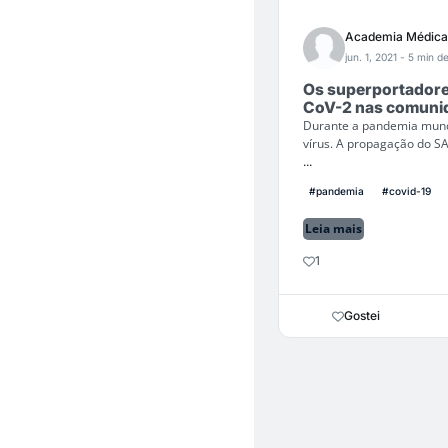
Academia Médica
jun. 1, 2021
- 5 min de
Os superportadore
CoV-2 nas comuni
Durante a pandemia mundi
vírus. A propagação do SA
...
#pandemia
#covid-19
Leia mais
1
Gostei