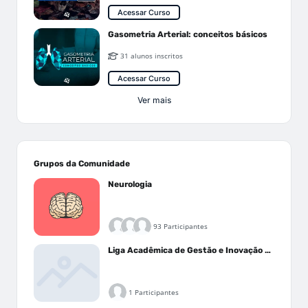
Acessar Curso
Gasometria Arterial: conceitos básicos
31 alunos inscritos
Acessar Curso
Ver mais
Grupos da Comunidade
Neurologia
93 Participantes
Liga Acadêmica de Gestão e Inovação Médica - LAGIM
1 Participantes