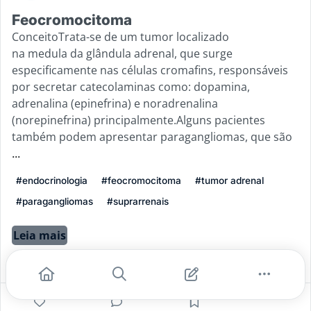
Feocromocitoma
ConceitoTrata-se de um tumor localizado
na medula da glândula adrenal, que surge
especificamente nas células cromafins, responsáveis
por secretar catecolaminas como: dopamina,
adrenalina (epinefrina) e noradrenalina
(norepinefrina) principalmente.Alguns pacientes
também podem apresentar paragangliomas, que são
...
#endocrinologia
#feocromocitoma
#tumor adrenal
#paragangliomas
#suprarrenais
Leia mais
1
0
0