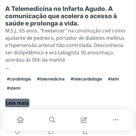
A Telemedicina no Infarto Agudo. A
comunicação que acelera o acesso à
saúde e prolonga a vida.
M.S.J., 65 anos, "freelancer" na construção civil como
ajudante de pedreiro, portador de diabetes mellitus
e hipertensão arterial não controlada. Desconhecia
ser dislipidêmico e era tabagista 30 anos/maço,
acordou às 05h da manhã
...
#cardiologia
#telemedicina
#telecardiologia
#latin
#stemi
Leia mais
5
1
0