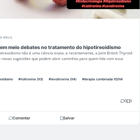
e leitura
 em meio debates no tratamento do hipotireoidismo
tireoidismo não é uma ciência exata, e recentemente, a Joint British Thyroid
xe novas sugestões que podem abrir caminhos para quem lida com essa
eoidismo
#liotironina (lt3)
#levotiroxina (lt4)
#terapia combinada lt3/lt4
0
0
Comentar
Salvar