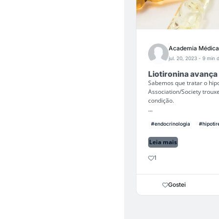
Academia Médica
jul. 20, 2023
- 9 min d
Liotironina avança
Sabemos que tratar o hipo
Association/Society trou
condição.
...
#endocrinologia
#hipotir
Leia mais
1
Gostei