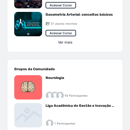
Acessar Curso
Gasometria Arterial: conceitos básicos
31 alunos inscritos
Acessar Curso
Ver mais
Grupos da Comunidade
Neurologia
93 Participantes
Liga Acadêmica de Gestão e Inovação Médica - LAGIM
1 Participantes