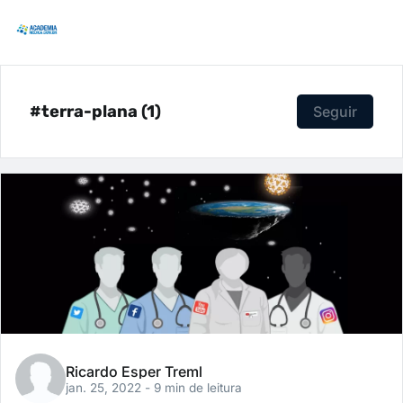
#terra-plana (1)
Seguir
Ricardo Esper Treml
jan. 25, 2022
- 9 min de leitura