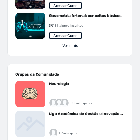
Acessar Curso
Gasometria Arterial: conceitos básicos
31 alunos inscritos
Acessar Curso
Ver mais
Grupos da Comunidade
Neurologia
93 Participantes
Liga Acadêmica de Gestão e Inovação Médica - LAGIM
1 Participantes