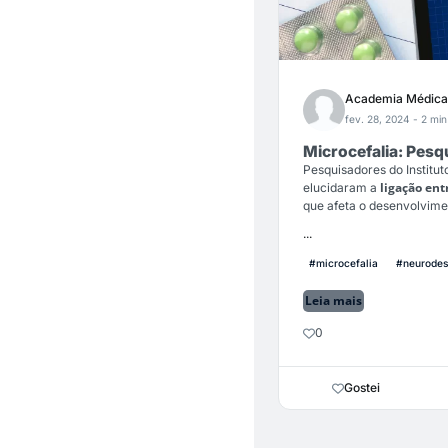
Academia Médica
fev. 28, 2024
- 2 min
Microcefalia: Pesq
Pesquisadores do Institut
ligação en
elucidaram a
que afeta o desenvolvime
...
#microcefalia
#neurodes
Leia mais
0
Gostei