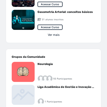
Acessar Curso
Gasometria Arterial: conceitos básicos
31 alunos inscritos
Acessar Curso
Ver mais
Grupos da Comunidade
Neurologia
93 Participantes
Liga Acadêmica de Gestão e Inovação Médica - LAGIM
1 Participantes