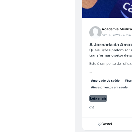
Academia Médica
dez. 4, 2023
- 4 min 
A Jornada da Amazo
Quais lições podem ser 
transformar o setor de 
Este é um ponto de refle
...
#mercado de saúde
#tra
#investimentos em saude
Leia mais
1
Gostei