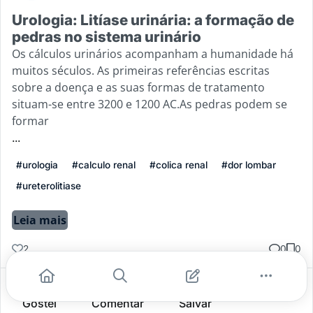
Urologia: Litíase urinária: a formação de
pedras no sistema urinário
Os cálculos urinários acompanham a humanidade há
muitos séculos. As primeiras referências escritas
sobre a doença e as suas formas de tratamento
situam-se entre 3200 e 1200 AC.As pedras podem se
formar
...
#urologia
#calculo renal
#colica renal
#dor lombar
#ureterolitiase
Leia mais
2
0
0
Gostei
Comentar
Salvar