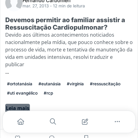
Fernando Carbonieri
mar. 27, 2013
- 12 min de leitura
Devemos permitir ao familiar assistir a
Ressuscitação Cardiopulmonar?
Devido aos últimos acontecimentos noticiados
nacionalmente pela mídia, que pouco conhece sobre o
processo de vida, morte e tentativa de manutenção da
vida em unidades intensivas, resolvi traduzir e
publicar
...
#ortotanásia
#eutanásia
#virgínia
#ressuscitação
#uti evangélico
#rcp
Leia mais
0
0
0