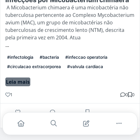
A Micobacterium chimaera é uma micobactéria não
tuberculosa pertencente ao Complexo Mycobacterium
avium (MAC), um grupo de micobactérias não
tuberculosas de crescimento lento (NTM), descrita
pela primeira vez em 2004. Atua
...
#infectologia
#bacteria
#infeccao operatoria
#circulacao extracorporea
#valvula cardiaca
Leia mais
1
0
0
Gostei
Comentar
Salvar