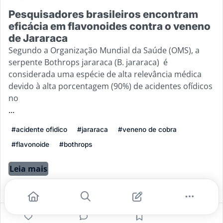
Pesquisadores brasileiros encontram
eficácia em flavonoides contra o veneno
de Jararaca
Segundo a Organização Mundial da Saúde (OMS), a
serpente Bothrops jararaca (B. jararaca) é
considerada uma espécie de alta relevância médica
devido à alta porcentagem (90%) de acidentes ofídicos
no
...
#acidente ofidico
#jararaca
#veneno de cobra
#flavonoide
#bothrops
Leia mais
3
0
0