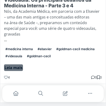
Medicina Interna - Parte 3 e 4
Nós, da Academia Médica, em parceria com a Elsevier
– uma das mais antigas e conceituadas editoras
na área de Saúde –, preparamos um conteúdo
especial para você: uma série de quatro videoaulas,
gravadas
...
#medicina interna
#elsevier
#goldman-cecil medicina
#videoaula
#goldman-cecil
Leia mais
4
0
0
Gostei
Comentar
Salvar