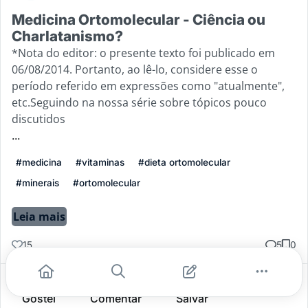
Medicina Ortomolecular - Ciência ou
Charlatanismo?
*Nota do editor: o presente texto foi publicado em
06/08/2014. Portanto, ao lê-lo, considere esse o
período referido em expressões como "atualmente",
etc.Seguindo na nossa série sobre tópicos pouco
discutidos
...
#medicina
#vitaminas
#dieta ortomolecular
#minerais
#ortomolecular
Leia mais
15
5
0
Gostei
Comentar
Salvar