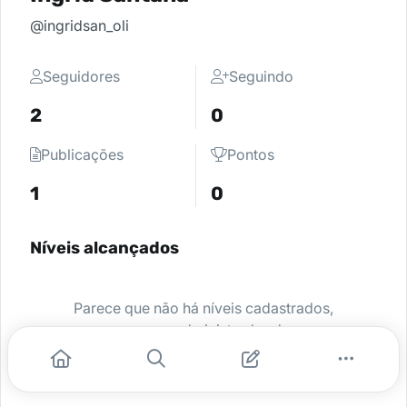
@ingridsan_oli
Seguidores
Seguindo
2
0
Publicações
Pontos
1
0
Níveis alcançados
Parece que não há níveis cadastrados,
peça para o administrador da sua
comunidade ativar e comece a se
destacar.